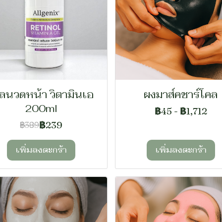
ลนวดหน้า วิตามินเอ
ผงมาส์คชาร์โคล
200ml
฿45
-
฿1,712
฿239
฿389
เพิ่มลงตะกร้า
เพิ่มลงตะกร้า