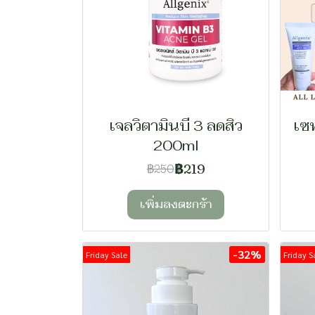
เจลวิตามินบี 3 ลดสิว
เซท
200ml
฿219
฿250
เพิ่มลงตะกร้า
-32%
Friday Sale
Friday S