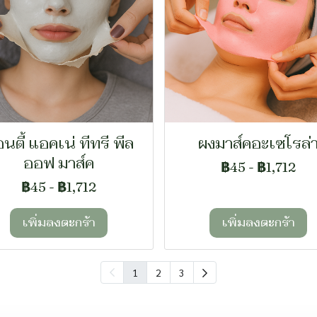
นตี้ แอคเน่ ทีทรี พีล
ผงมาส์คอะเซโรล่
ออฟ มาส์ค
฿45
-
฿1,712
฿45
-
฿1,712
เพิ่มลงตะกร้า
เพิ่มลงตะกร้า
1
2
3