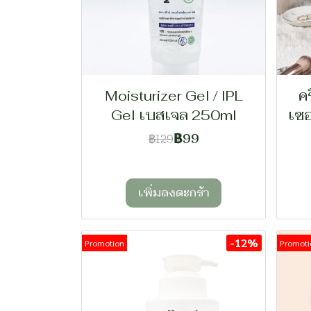
Moisturizer Gel / IPL
ค
Gel เบสเจล 250ml
เซ
฿99
฿129
เพิ่มลงตะกร้า
-12%
Promotion
Promoti