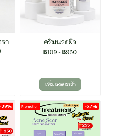
ตรา
ครีมนวดผิว
ด
฿109
-
฿950
เพิ่มลงตะกร้า
-29%
-27%
Promotion