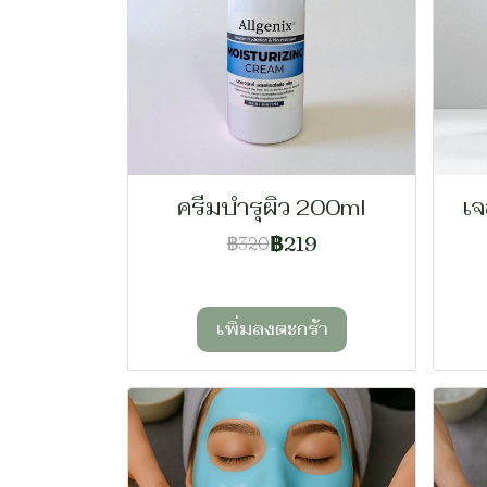
ครีมบำรุผิว 200ml
เจ
฿219
฿320
เพิ่มลงตะกร้า