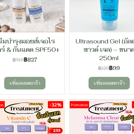
รีมบำรุงมอยส์เจอไร
Ultrasound Gel (อัล
อร์ & กันแดด SPF50+
ซาวด์ เจล) – ขนา
250ml
฿827
฿919
฿99
฿129
เพิ่มลงตะกร้า
เพิ่มลงตะกร้า
-32%
on
Promotion