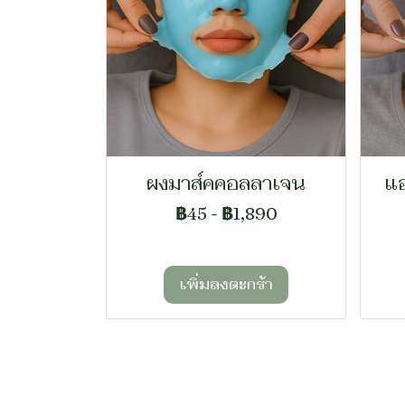
ผงมาส์คคอลลาเจน
แอ
฿45
-
฿1,890
เพิ่มลงตะกร้า