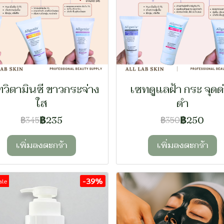
วิตามินซี ขาวกระจ่าง
เซทดูแลฝ้า กระ จุดด
ใส
ดำ
฿235
฿250
฿345
฿350
เพิ่มลงตะกร้า
เพิ่มลงตะกร้า
-39%
ale