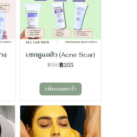
่าง
เซทดูแลสิว (Acne Scar)
฿255
฿350
เพิ่มลงตะกร้า