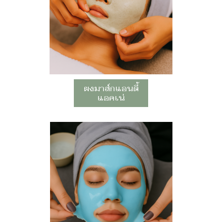
ผงมาส์กแอนตี้
แอคเน่