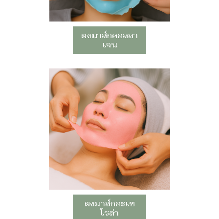
ผงมาส์กคอลลา
เจน
ผงมาส์กอะเซ
โรล่า