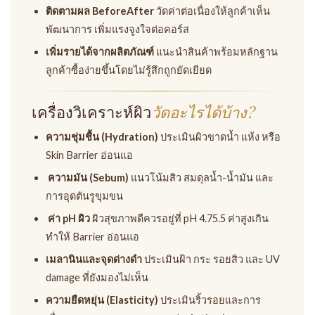
ติดตามผล BeforeAfter
วัดค่าต่อเนื่องให้ลูกค้าเห็น
พัฒนาการ เพิ่มแรงจูงใจต่อคอร์ส
เพิ่มรายได้จากผลิตภัณฑ์
แนะนำสินค้าพร้อมหลักฐาน
ลูกค้าซื้อง่ายขึ้นโดยไม่รู้สึกถูกยัดเยียด
เครื่องวิเคราะห์ผิว
วัดอะไรได้บ้าง?
ความชุ่มชื้น (Hydration)
ประเมินผิวขาดน้ำ แห้ง หรือ
Skin Barrier อ่อนแอ
ความมัน (Sebum)
แนวโน้มสิว สมดุลน้ำ-น้ำมัน และ
การอุดตันรูขุมขน
️ ค่า pH ผิว
ผิวสุขภาพดีควรอยู่ที่ pH 4.75.5 ค่าสูงเกิน
ทำให้ Barrier อ่อนแอ
เมลานินและจุดด่างดำ
ประเมินฝ้า กระ รอยสิว และ UV
damage ที่ยังมองไม่เห็น
ความยืดหยุ่น (Elasticity)
ประเมินริ้วรอยและการ