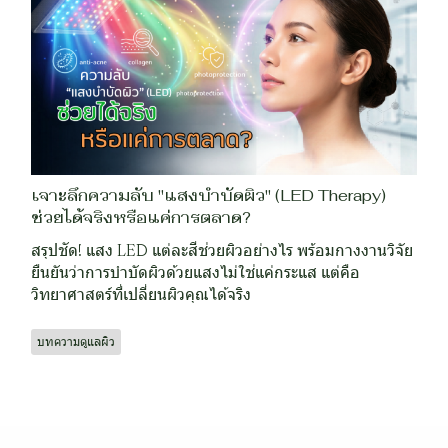
เจาะลึกความลับ "แสงบำบัดผิว" (LED Therapy)
ช่วยได้จริงหรือแค่การตลาด?
สรุปชัด! แสง LED แต่ละสีช่วยผิวอย่างไร พร้อมกางงานวิจัย
ยืนยันว่าการบำบัดผิวด้วยแสงไม่ใช่แค่กระแส แต่คือ
วิทยาศาสตร์ที่เปลี่ยนผิวคุณได้จริง
บทความดูแลผิว