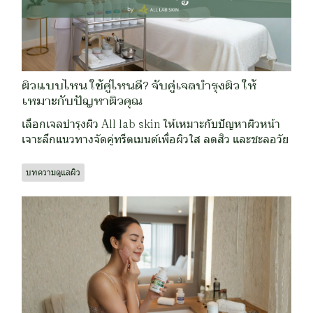
ผิวแบบไหน ใช้คู่ไหนดี? จับคู่เจลบำรุงผิว ให้
เหมาะกับปัญหาผิวคุณ
เลือกเจลบำรุงผิว All lab skin ให้เหมาะกับปัญหาผิวหน้า
เจาะลึกแนวทางจัดคู่ทรีตเมนต์เพื่อผิวใส ลดสิว และชะลอวัย
บทความดูแลผิว