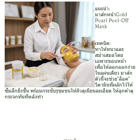
แนะนำ:
มาส์กหน้าGold
Pearl Peel-Off
Mask
เทคนิค:
ทาให้หนาและ
สม่ำเสมอโดย
เฉพาะขอบหน้า
เพื่อให้ลอกออกง่าย
ในแผ่นเดียว มาส์ก
ตัวนี้จะช่วย"ล็อค"
วิตามินที่ผลักไว้ให้
ซึมลึกยิ่งขึ้น พร้อมกระชับรูขุมขนให้ผิวดูเนียนละเอียด ให้ลูกค้าดู
กระจกทันทีหลังทำ