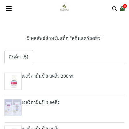
0
5 ผลลัพธ์สำหรับแท็ก "สกินแคร์ลดสิว"
สินค้า (5)
เจลวิตามินบี 3 ลดสิว 200ml
เจลวิตามินบี 3 ลดสิว
เจลวิตามินบี 3 ลดสิว