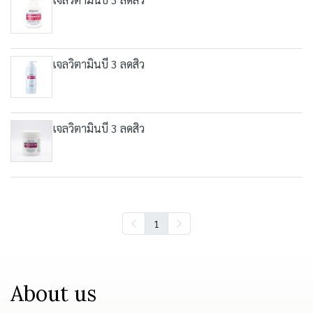
เจลวิตามินบี 3 ลดสิว
เจลวิตามินบี 3 ลดสิว
1
About us