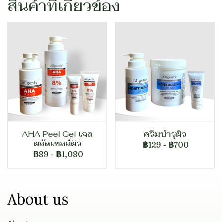
สินค้าที่เกี่ยวข้อง
AHA Peel Gel เจล
ครีมบำรุผิว
ผลัดเซลล์ผิว
฿129
-
฿700
฿89
-
฿1,080
About us