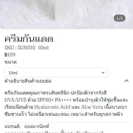
1/1
ครีมกันแดด
SKU : SUN010
10ml
฿109
ขนาด
10ml
คำอธิบายสินค้าแบบย่อ
ครีมกันแดดคุณภาพระดับคลินิก ปกป้องผิวจากรังสี
UVA/UVB ด้วย SPF50+ PA++++ พร้อมบำรุงผิวให้ชุ่มชื้นและ
เรียบเนียนด้วย Hyaluronic Acid และ Aloe Vera เนื้อบางเบา
ซึมซาบเร็ว ไม่เหนียวเหนอะหนะ เหมาะสำหรับทุกสภาพผิว
แบรนด์:
ออลเจนิคส์