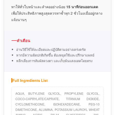
ทาให้ทั่วใบหน้าและลำคออย่างน้อย
15 นาทีก่อนออกแดด
เพื่อให้ประสิทธิภาพสูงสุดควรทาซ้ำทุก 2 ชั่วโมงเมื่ออยู่กลาง
แจ้งนานๆ
คำเตือน
อ่านวิธีใช้ให้ละเอียดและปฏิบัติตามอย่างเคร่งครัด
หากมีความผิดปกติเกิดขึ้น ต้องหยุดใช้และปรึกษาแพทย์
หลีกเลี่ยงการสัมผัสดวงตา และเก็บพ้นแสงแดดโดยตรง
Full Ingredients List
AQUA, BUTYLENE GLYCOL, PROPYLENE GLYCOL,
COCO-CAPRYLATE/CAPRATE, TITANIUM DIOXIDE,
CYCLOMETHICONE, ISOHEXADECANE, PEG-10
DIMETHICONE, ALUMINA, POTASSIUM LAUROYL WHEAT
AMINO ACIDS, PALM GLYCERIDES, BIS-