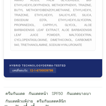
ETHYLHEXYLOXYPHENOL METHOXYPHENYL TRIAZINE,
BUTYL METHOXYDIBENZOYLMETHANE, ETHYLHEXYL
TRIAZONE, ETHYLHEXYL SALICYLATE, SILICA,
DISODIUM EDTA, ETHYLHEXYLGLYCERIN,
PROPANEDIOL, CAPRYLYL GLYCOL, ALOE
BARBADENSIS LEAF EXTRACT, ALOE BARBADENSIS
LEAF JUICE POWDER, MALTODEXTRIN,
CYCLOPENTASILOXANE, DIMETHICONOL, CARBOMER
940, TRIETHANOLAMINE, SODIUM HYALURONATE
HYBRID TECHNOLOGY
DERMA-TESTED
เลขที่จดแจ้ง:
12-1-6700039786
ครีมกันแดด
กันแดดหน้า
SPF50
กันแดดบางเบา
กันแดดผิวแพ้ง่าย
ครีมกันแดดคลินิก