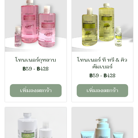
โทนเนอร์กุหลาบ
โทนเนอร์ ที ทรี & คิว
คัมเบอร์
฿59
-
฿428
฿59
-
฿428
เพิ่มลงตะกร้า
เพิ่มลงตะกร้า