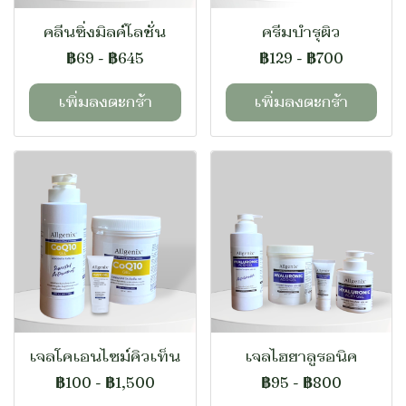
คลีนซิ่งมิลค์โลชั่น
ครีมบำรุผิว
฿69
-
฿645
฿129
-
฿700
เพิ่มลงตะกร้า
เพิ่มลงตะกร้า
เจลโคเอนไซม์คิวเท็น
เจลไฮยาลูรอนิค
฿100
-
฿1,500
฿95
-
฿800