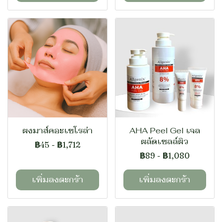
ผงมาส์คอะเซโรล่า
AHA Peel Gel เจล
ผลัดเซลล์ผิว
฿45
-
฿1,712
฿89
-
฿1,080
เพิ่มลงตะกร้า
เพิ่มลงตะกร้า