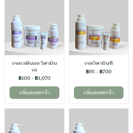
เจลเรตินอล วิตามิน
เจลวิตามินซี
เอ
฿95
-
฿700
฿100
-
฿1,070
เพิ่มลงตะกร้า
เพิ่มลงตะกร้า