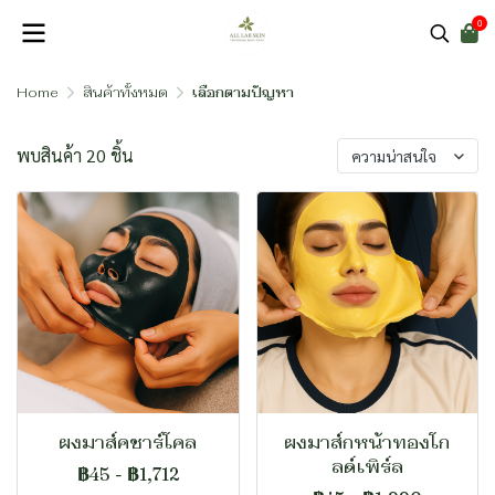
0
Home
สินค้าทั้งหมด
เลือกตามปัญหา
พบสินค้า 20 ชิ้น
ความน่าสนใจ
ผงมาส์คชาร์โคล
ผงมาส์กหน้าทองโก
ลด์เพิร์ล
฿45
-
฿1,712