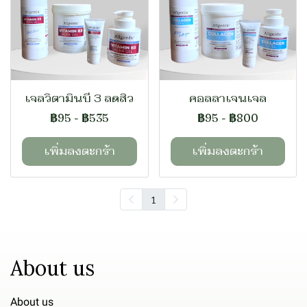
เจลวิตามินบี 3 ลดสิว
คอลลาเจนเจล
฿95
-
฿535
฿95
-
฿800
เพิ่มลงตะกร้า
เพิ่มลงตะกร้า
1
About us
About us