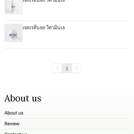
เจลเรตินอล วิตามินเอ
1
About us
About us
Review