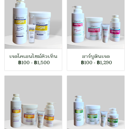
เจลโคเอนไซม์คิวเท็น
อาร์บูตินเจล
฿100
-
฿1,500
฿100
-
฿1,290