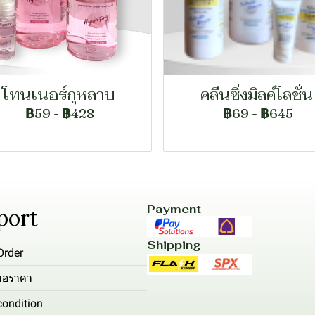
โทนเนอร์กุหลาบ
คลีนซิ่งมิลค์โลชั่น
฿59
-
฿428
฿69
-
฿645
Payment
port
Shipping
Order
นอราคา
ondition