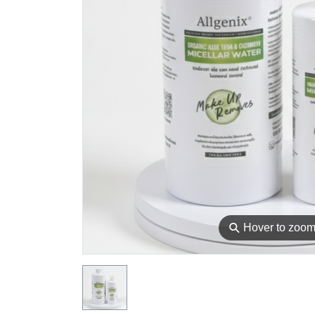
⚲
Hover to zoo