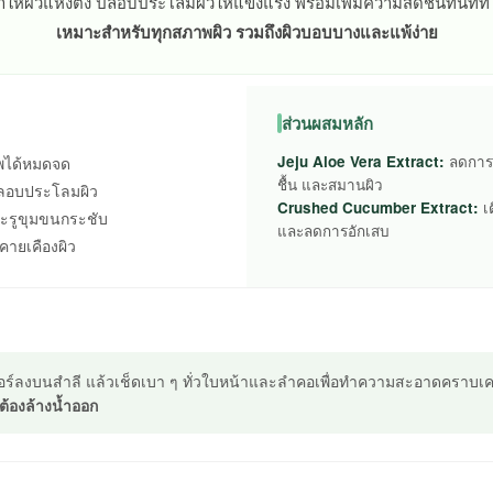
ให้ผิวแห้งตึง ปลอบประโลมผิวให้แข็งแรง พร้อมเพิ่มความสดชื่นทันทีที่
เหมาะสำหรับทุกสภาพผิว รวมถึงผิวบอบบางและแพ้ง่าย
ส่วนผสมหลัก
Jeju Aloe Vera Extract:
ลดการร
ัพได้หมดจด
ชื้น และสมานผิว
มปลอบประโลมผิว
Crushed Cucumber Extract:
เต
ะรูขุมขนกระชับ
และลดการอักเสบ
คายเคืองผิว
ร์ลงบนสำลี แล้วเช็ดเบา ๆ ทั่วใบหน้าและลำคอเพื่อทำความสะอาดคราบเคร
ต้องล้างน้ำออก