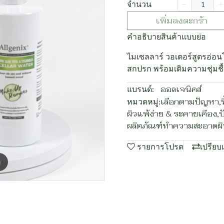
จำนวน
เพิ่มลงตะกร้า
คำอธิบายสินค้าแบบย่อ
ไมเซลลาร์ วอเตอร์สูตรอ่อ
สกปรก พร้อมเติมความชุ่มช
แบรนด์:
ออลเจนิคส์
หมวดหมู่:
เลือกตามปัญหา
,
ผิวแพ้ง่าย & ระคายเคือง
,
ป
ผลิตภัณฑ์ทำความสะอาดผิ
รายการโปรด
เปรียบ
m