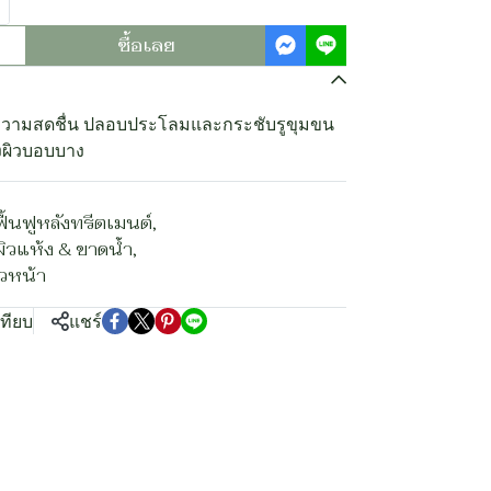
ซื้อเลย
มความสดชื่น ปลอบประโลมและกระชับรูขุมขน
งผิวบอบบาง
ฟื้นฟูหลังทรีตเมนต์
,
ผิวแห้ง & ขาดน้ำ
,
วหน้า
เทียบ
แชร์