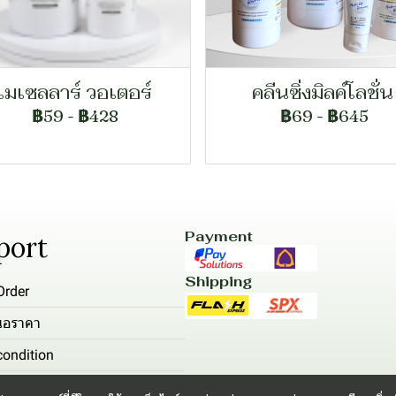
ไมเซลลาร์ วอเตอร์
คลีนซิ่งมิลค์โลชั่น
฿59
-
฿428
฿69
-
฿645
Payment
port
Shipping
Order
นอราคา
ondition