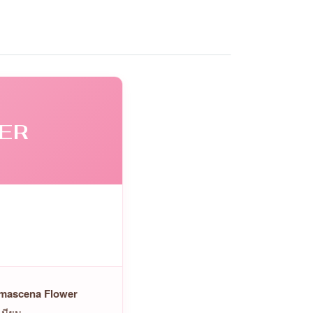
ER
mascena Flower
เนียน