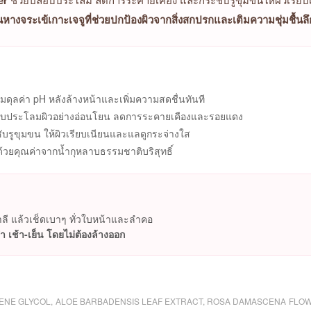
er
นหางจระเข้เกาะเจจูที่ช่วยปกป้องผิวจากสิ่งสกปรกและเติมความชุ่มชื้นลึกถ
มดุลค่า pH หลังล้างหน้าและเพิ่มความสดชื่นทันที
บประโลมผิวอย่างอ่อนโยน ลดการระคายเคืองและรอยแดง
บรูขุมขน ให้ผิวเรียบเนียนและแลดูกระจ่างใส
้วยคุณค่าจากน้ำกุหลาบธรรมชาติบริสุทธิ์
ี แล้วเช็ดเบาๆ ทั่วใบหน้าและลำคอ
ำ เช้า-เย็น โดยไม่ต้องล้างออก
LENE GLYCOL, ALOE BARBADENSIS LEAF EXTRACT, ROSA DAMASCENA FLOWE