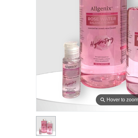
⚲
Hover to zoo