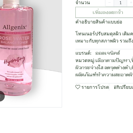
จำนวน
เพิ่มลงตะกร้า
คำอธิบายสินค้าแบบย่อ
โทนเนอร์ปรับสมดุลผิว เติ
เหมาะกับทุกสภาพผิว รวมถึ
แบรนด์:
ออลเจนิคส์
หมวดหมู่:
เลือกตามปัญหา
,
ผิวกระจ่างใส ลดจุดด่างดำ
,
ผลิตภัณฑ์ทำความสะอาดผิ
รายการโปรด
เปรียบ
m