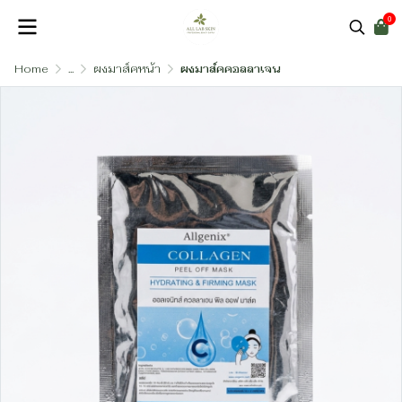
0
Home
...
ผงมาส์คหน้า
ผงมาส์คคอลลาเจน