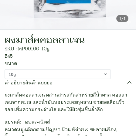
1/1
ผงมาส์คคอลลาเจน
SKU : MP00106
10g
฿45
ขนาด
10g
คำอธิบายสินค้าแบบย่อ
ผงมาส์คคอลลาเจน ผสานสารสกัดสาหร่ายสีน้ำตาล คอลลา
เจนจากทะเล และน้ำมันหอมระเหยกุหลาบ ช่วยลดเลือนริ้ว
รอย เพิ่มความกระจ่างใส และให้ผิวชุ่มชื้นล้ำลึก
แบรนด์:
ออลเจนิคส์
หมวดหมู่:
เลือกตามปัญหา
,
ผิวแพ้ง่าย & ระคายเคือง
,