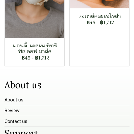
ผงมาส์คอะเซโรล่า
฿45
-
฿1,712
แอนตี้ แอคเน่ ทีทรี
พีล ออฟ มาส์ค
฿45
-
฿1,712
About us
About us
Review
Contact us
Support