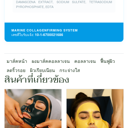
DAMASCENA EXTRACT, SODIUM SULFATE, TETRASODIUM
PYROPHOSPHATE, EDTA
MARINE COLLAGEN
FIRMING SYSTEM
เลขที่ใบรับแจ้ง:
10-1-6700021686
มาส์คหน้า
ผงมาส์คคอลลาเจน
คอลลาเจน
ฟื้นฟูผิว
ลดริ้วรอย
ผิวเรียบเนียน
กระจ่างใส
สินค้าที่เกี่ยวข้อง