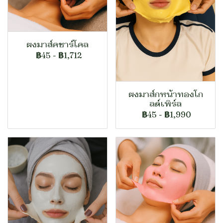
ผงมาส์คชาร์โคล
฿45
-
฿1,712
ผงมาส์กหน้าทองโก
ลด์เพิร์ล
฿45
-
฿1,990