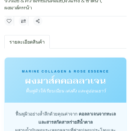
ริ้วรอย & ความหย่อนคล้อย
,
ผิวแห้ง & ขาดน้ำ
,
ผงมาส์คหน้า
แชร์
รายละเอียดสินค้า
MARINE COLLAGEN & ROSE ESSENCE
ผงมาส์คคอลลาเจน
ฟื้นฟูผิวให้เรียบเนียน เต่งตึง และดูอ่อนเยาว์
ฟื้นฟูผิวอย่างล้ำลึกด้วยคุณค่าจาก
คอลลาเจนจากทะเล
และสารสกัดสาหร่ายสีน้ำตาล
ผสานน้ำมันหอมระเหยกุหลาบที่ช่วยปลอบประโลมและ