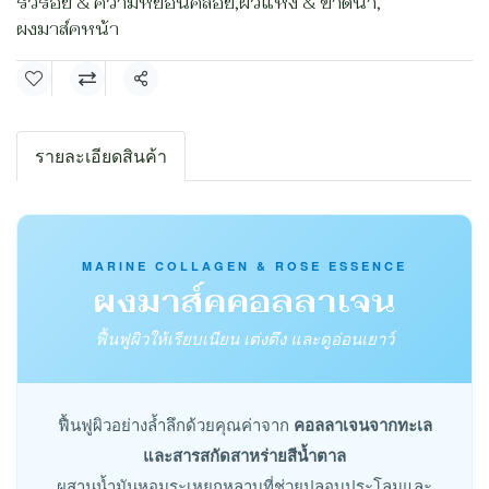
ริ้วรอย & ความหย่อนคล้อย
,
ผิวแห้ง & ขาดน้ำ
,
ผงมาส์คหน้า
แชร์
รายละเอียดสินค้า
MARINE COLLAGEN & ROSE ESSENCE
ผงมาส์คคอลลาเจน
ฟื้นฟูผิวให้เรียบเนียน เต่งตึง และดูอ่อนเยาว์
ฟื้นฟูผิวอย่างล้ำลึกด้วยคุณค่าจาก
คอลลาเจนจากทะเล
และสารสกัดสาหร่ายสีน้ำตาล
ผสานน้ำมันหอมระเหยกุหลาบที่ช่วยปลอบประโลมและ