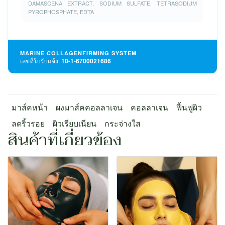
DAMASCENA EXTRACT, SODIUM SULFATE, TETRASODIUM
PYROPHOSPHATE, EDTA
MARINE COLLAGEN
FIRMING SYSTEM
เลขที่ใบรับแจ้ง:
10-1-6700021686
มาส์คหน้า
ผงมาส์คคอลลาเจน
คอลลาเจน
ฟื้นฟูผิว
ลดริ้วรอย
ผิวเรียบเนียน
กระจ่างใส
สินค้าที่เกี่ยวข้อง