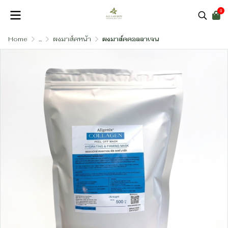
0
Home
...
ผงมาส์คหน้า
ผงมาส์คคอลลาเจน