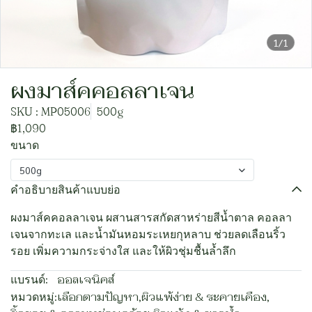
1/1
ผงมาส์คคอลลาเจน
SKU : MP05006
500g
฿1,090
ขนาด
500g
คำอธิบายสินค้าแบบย่อ
ผงมาส์คคอลลาเจน ผสานสารสกัดสาหร่ายสีน้ำตาล คอลลา
เจนจากทะเล และน้ำมันหอมระเหยกุหลาบ ช่วยลดเลือนริ้ว
รอย เพิ่มความกระจ่างใส และให้ผิวชุ่มชื้นล้ำลึก
แบรนด์:
ออลเจนิคส์
หมวดหมู่:
เลือกตามปัญหา
,
ผิวแพ้ง่าย & ระคายเคือง
,