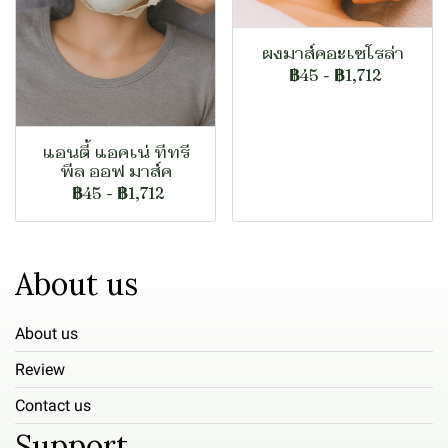
ผงมาส์คอะเซโรล่า
฿45
-
฿1,712
แอนตี้ แอคเน่ ทีทรี
พีล ออฟ มาส์ค
฿45
-
฿1,712
About us
About us
Review
Contact us
Support