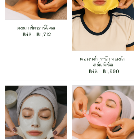
ผงมาส์คชาร์โคล
฿45
-
฿1,712
ผงมาส์กหน้าทองโก
ลด์เพิร์ล
฿45
-
฿1,990